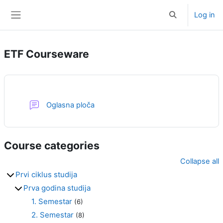
Skip to main content
Log in
Toggle search i
Side panel
ETF Courseware
Forum
Oglasna ploča
Course categories
Collapse all
Prvi ciklus studija
Prva godina studija
1. Semestar
(6)
2. Semestar
(8)