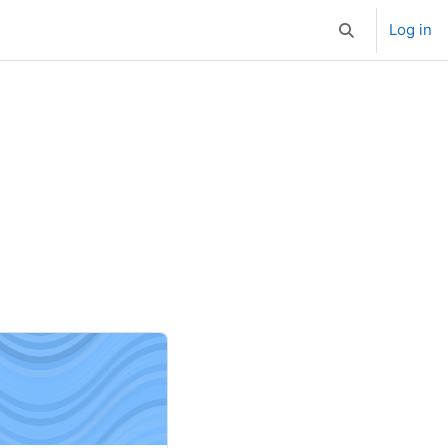
Log in
Toggle search i
mašine