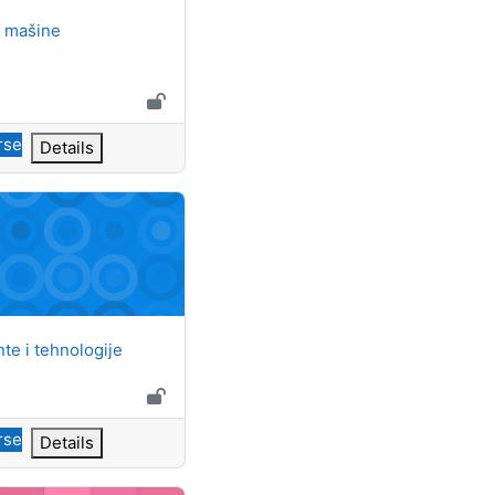
ame
e mašine
rse
Details
i tehnologije
ame
e i tehnologije
rse
Details