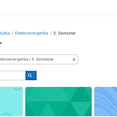
tudija
Elektroenergetika
5. Semestar
r
Search courses
ktronike
Električne instalacije i mjere sigurnosti
Električne 