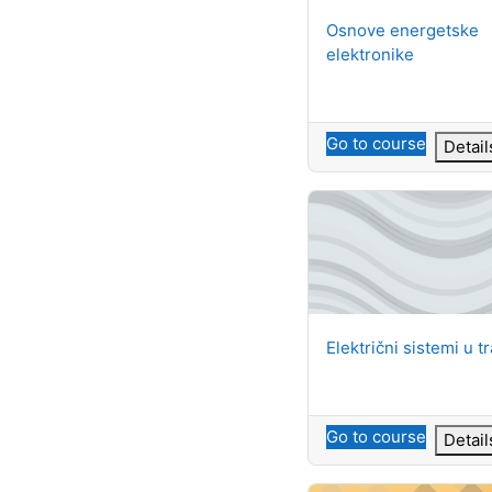
Course name
Osnove energetske
elektronike
Go to course
Detail
Električni sistemi u tra
Course name
Električni sistemi u 
Go to course
Detail