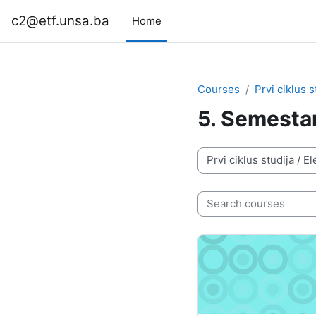
Skip to main content
c2@etf.unsa.ba
Home
Courses
Prvi ciklus s
5. Semesta
Course categories
Search courses
Osnove energetske ele