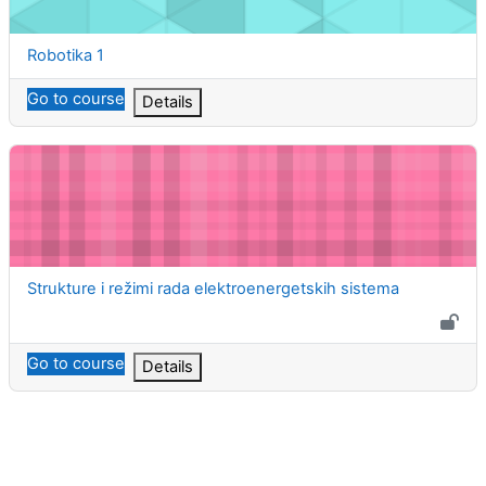
Course name
Robotika 1
Go to course
Details
Strukture i režimi rada elektroenergetskih sistema
Course name
Strukture i režimi rada elektroenergetskih sistema
Go to course
Details