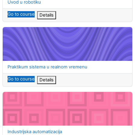
Course name
Uvod u robotiku
Go to course
Details
Praktikum sistema u realnom vremenu
Course name
Praktikum sistema u realnom vremenu
Go to course
Details
Industrijska automatizacija
Course name
Industrijska automatizacija