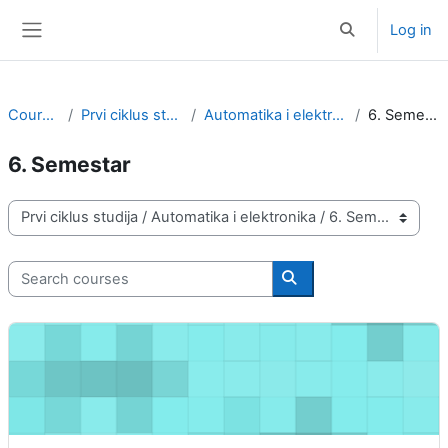
Skip to main content
Log in
Toggle search i
Side panel
Courses
Prvi ciklus studija
Automatika i elektronika
6. Semestar
6. Semestar
Course categories
Search courses
Search courses
Uvod u robotiku