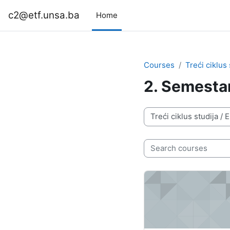
Skip to main content
c2@etf.unsa.ba
Home
Courses
Treći ciklus 
2. Semesta
Course categories
Search courses
Napredne optimizacion