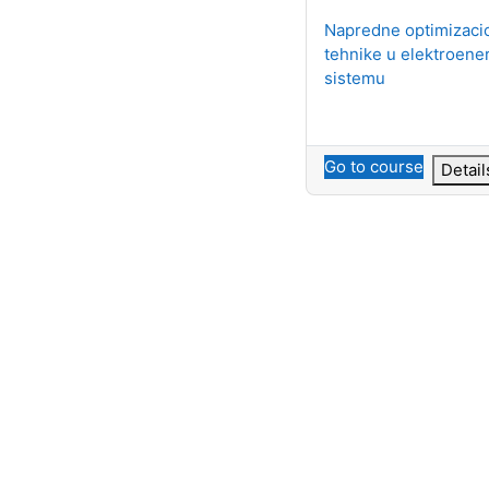
Course name
Napredne optimizaci
tehnike u elektroen
sistemu
Go to course
Detail