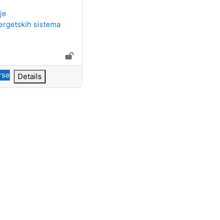
ame
je
ergetskih sistema
rse
Details