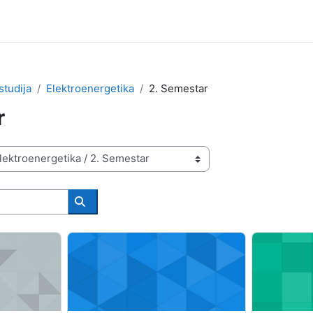
studija
Elektroenergetika
2. Semestar
r
Search courses
e tehnike u elektroenergetskom sistemu
Odabrana poglavlja iz elektromagnetske kompatibi
Modeliranje