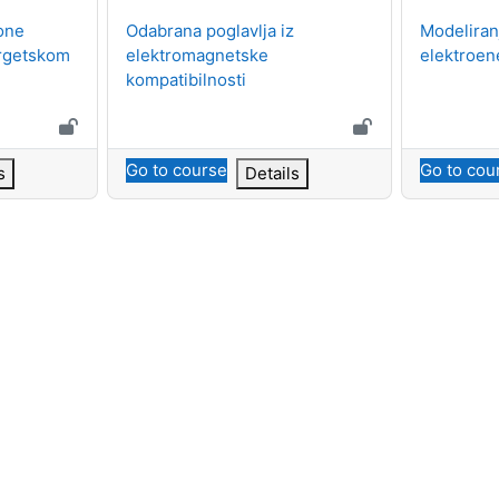
Course name
Course n
one
Odabrana poglavlja iz
Modeliran
ergetskom
elektromagnetske
elektroen
kompatibilnosti
Go to course
Go to cou
s
Details