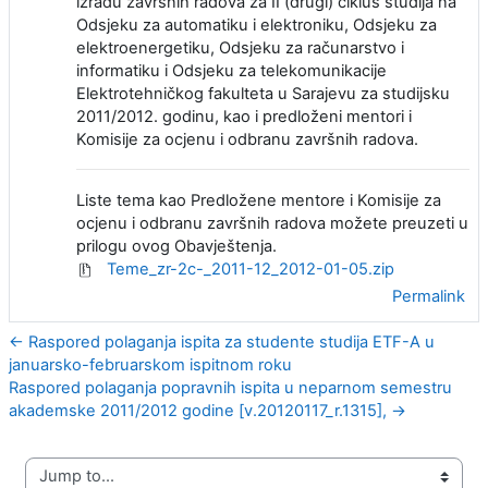
izradu završnih radova za II (drugi) ciklus studija na
Odsjeku za automatiku i elektroniku, Odsjeku za
elektroenergetiku, Odsjeku za računarstvo i
informatiku i Odsjeku za telekomunikacije
Elektrotehničkog fakulteta u Sarajevu za studijsku
2011/2012. godinu, kao i predloženi mentori i
Komisije za ocjenu i odbranu završnih radova.
Liste tema kao Predložene mentore i Komisije za
ocjenu i odbranu završnih radova možete preuzeti u
prilogu ovog Obavještenja.
Teme_zr-2c-_2011-12_2012-01-05.zip
Permalink
← Raspored polaganja ispita za studente studija ETF-A u
januarsko-februarskom ispitnom roku
Raspored polaganja popravnih ispita u neparnom semestru
akademske 2011/2012 godine [v.20120117_r.1315], →
Jump to...