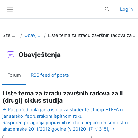
Skip to main content
Log in
Toggle search i
Side panel
Site pages
Obavještenja
Liste tema za izradu završnih radova za II (drugi) ciklus studija
Obavještenja
Forum
RSS feed of posts
Liste tema za izradu završnih radova za II
(drugi) ciklus studija
← Raspored polaganja ispita za studente studija ETF-A u
januarsko-februarskom ispitnom roku
Raspored polaganja popravnih ispita u neparnom semestru
akademske 2011/2012 godine [v.20120117_r.1315], →
Display mode