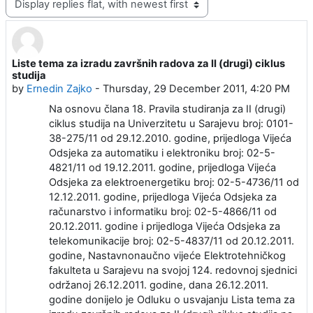
Liste tema za izradu završnih radova za II (drugi) ciklus
Number of replies: 0
studija
by
Ernedin Zajko
-
Thursday, 29 December 2011, 4:20 PM
Na osnovu člana 18. Pravila studiranja za II (drugi)
ciklus studija na Univerzitetu u Sarajevu broj: 0101-
38-275/11 od 29.12.2010. godine, prijedloga Vijeća
Odsjeka za automatiku i elektroniku broj: 02-5-
4821/11 od 19.12.2011. godine, prijedloga Vijeća
Odsjeka za elektroenergetiku broj: 02-5-4736/11 od
12.12.2011. godine, prijedloga Vijeća Odsjeka za
računarstvo i informatiku broj: 02-5-4866/11 od
20.12.2011. godine i prijedloga Vijeća Odsjeka za
telekomunikacije broj: 02-5-4837/11 od 20.12.2011.
godine, Nastavnonaučno vijeće Elektrotehničkog
fakulteta u Sarajevu na svojoj 124. redovnoj sjednici
održanoj 26.12.2011. godine, dana 26.12.2011.
godine donijelo je Odluku o usvajanju Lista tema za