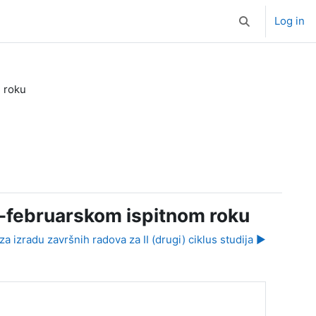
Log in
Toggle search i
m roku
o-februarskom ispitnom roku
za izradu završnih radova za II (drugi) ciklus studija ▶︎