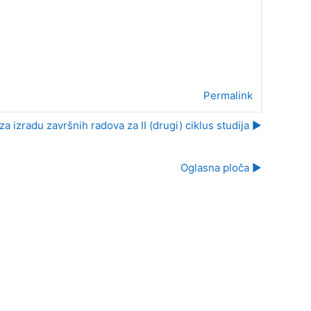
Permalink
za izradu završnih radova za II (drugi) ciklus studija ▶︎
Oglasna ploča ▶︎