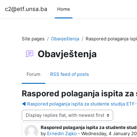
Skip to main content
c2@etf.unsa.ba
Home
Site pages
Obavještenja
Raspored polaganja isp
Obavještenja
Forum
RSS feed of posts
Raspored polaganja ispita za
◀︎ Raspored polaganja ispita za studente studija E
Display mode
Raspored polaganja ispita za studente stu
Number of replies: 0
by
Ernedin Zajko
-
Wednesday, 4 January 20