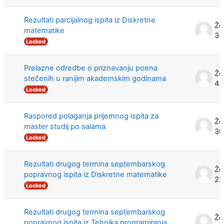
Rezultati parcijalnog ispita iz Diskretne
Že
matematike
3 
Locked
Prelazne odredbe o priznavanju poena
Že
stečenih u ranijim akademskim godinama
4 
Locked
Raspored polaganja prijemnog ispita za
Že
master studij po salama
30
Locked
Rezultati drugog termina septembarskog
Že
popravnog ispita iz Diskretne matematike
22
Locked
Rezultati drugog termina septembarskog
Že
popravnog ispita iz Tehnika programiranja