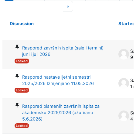
Next page
»
Discussion
Started
Status
List of discussions. Showing 100 of 
Raspored završnih ispita (sale i termini)
Sa
juni i juli 2026
9 
Locked
Raspored nastave ljetni semestri
Sa
2025/2026 Izmjenjeno 11.05.2026
15
Locked
Raspored pismenih završnih ispita za
akademsku 2025/2026 (ažurirano
Sa
5.6.2026)
4 
Locked