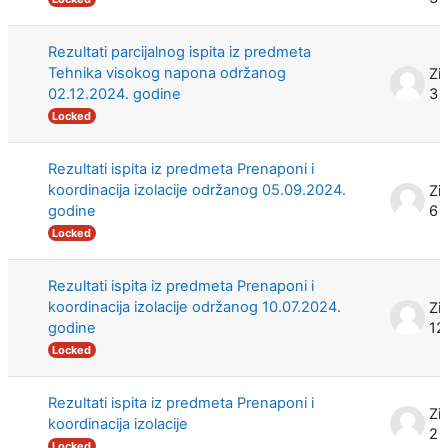
Rezultati parcijalnog ispita iz predmeta
Tehnika visokog napona održanog
Zi
02.12.2024. godine
3 
Locked
Rezultati ispita iz predmeta Prenaponi i
koordinacija izolacije održanog 05.09.2024.
Zi
godine
6 
Locked
Rezultati ispita iz predmeta Prenaponi i
koordinacija izolacije održanog 10.07.2024.
Zi
godine
12
Locked
Rezultati ispita iz predmeta Prenaponi i
Zi
koordinacija izolacije
2 
Locked