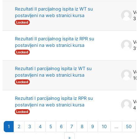
Rezultati II parcijalnog ispita iz WT su
postavljeni na web stranici kursa
3 
Locked
Rezultati II parcijalnog ispita iz RPR su
postavljeni na web stranici kursa
31
Locked
Rezultati I parcijalnog ispita iz WT su
postavljeni na web stranici kursa
10
Locked
Rezultati I parcijalnog ispita iz RPR su
postavljeni na web stranici kursa
4 
Locked
Page 1
Page 2
Page 3
Page 4
Page 5
Page 6
Page 7
Page 8
Page 9
Page 10
Pag
1
2
3
4
5
6
7
8
9
10
…
50
Next page
»