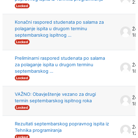
22
Locked
Konačni raspored studenata po salama za
polaganje ispita u drugom terminu
Že
septembarskog ispitnog ...
18
Locked
Preliminarni raspored studenata po salama
za polaganje ispita u drugom terminu
Že
septembarskog ...
18
Locked
VAŽNO: Obavještenje vezano za drugi
Že
termin septembarskog ispitnog roka
18
Locked
Rezultati septembarskog popravnog ispita iz
Že
Tehnika programiranja
12
Locked