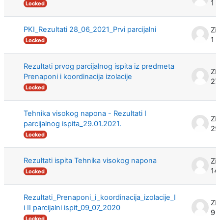
1 
Locked
PKI_Rezultati 28_06_2021_Prvi parcijalni
Zi
1 
Locked
Rezultati prvog parcijalnog ispita iz predmeta
Zi
Prenaponi i koordinacija izolacije
27
Locked
Tehnika visokog napona - Rezultati I
Zi
parcijalnog ispita_29.01.2021.
29
Locked
Rezultati ispita Tehnika visokog napona
Zi
14
Locked
Rezultati_Prenaponi_i_koordinacija_izolacije_I
Zi
i II parcijalni ispit_09_07_2020
9 
Locked