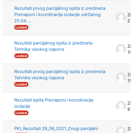
Rezultati prvog parcijalnog ispita iz predmeta
Prenaponi i koordinacija izolacije održanog
Zi
25.04....
27
Locked
Rezultati parcijalnog ispita iz predmeta
Zi
Tehnika visokog napona
10
Locked
Rezultati prvog parcijalnog ispita iz predmeta
Zi
Tehnika visokog napona
15
Locked
Rezultati ispita Prenaponi i koordinacija
Zi
izolacije
9 
Locked
PKI_Rezultati 28_06_2021_Drugi parcijalni
Zi