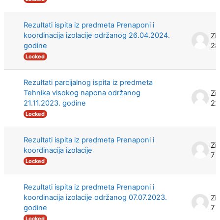
Rezultati ispita iz predmeta Prenaponi i
koordinacija izolacije održanog 26.04.2024.
Zi
godine
28
Locked
Rezultati parcijalnog ispita iz predmeta
Tehnika visokog napona održanog
Zi
21.11.2023. godine
22
Locked
Rezultati ispita iz predmeta Prenaponi i
Zi
koordinacija izolacije
7 
Locked
Rezultati ispita iz predmeta Prenaponi i
koordinacija izolacije održanog 07.07.2023.
Zi
godine
7 
Locked