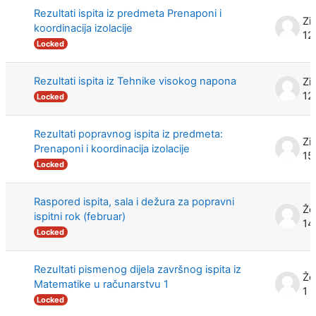
Rezultati ispita iz predmeta Prenaponi i
Zi
koordinacija izolacije
12
Locked
Rezultati ispita iz Tehnike visokog napona
Zi
12
Locked
Rezultati popravnog ispita iz predmeta:
Zi
Prenaponi i koordinacija izolacije
15
Locked
Raspored ispita, sala i dežura za popravni
Že
ispitni rok (februar)
14
Locked
Rezultati pismenog dijela završnog ispita iz
Že
Matematike u računarstvu 1
1 
Locked