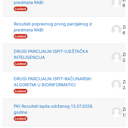
predmeta RABI
6 
Locked
Rezultati popravnog prvog parcijalnog iz
Zi
predmeta RABI
6 
Locked
DRUGI PARCIJALNI ISPIT-VJEŠTAČKA
Zi
INTELIGENCIJA
24
Locked
DRUGI PARCIJALNI ISPIT-RAČUNARSKI
Zi
ALGORITMI U BIOINFORMATICI
24
Locked
PKI Rezultati ispita održanog 13.07.2026.
Zi
godine
13
Locked