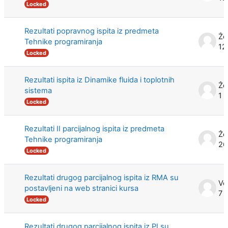
Locked
Rezultati popravnog ispita iz predmeta
Že
Tehnike programiranja
12
Locked
Rezultati ispita iz Dinamike fluida i toplotnih
Že
sistema
1 
Locked
Rezultati II parcijalnog ispita iz predmeta
Že
Tehnike programiranja
26
Locked
Rezultati drugog parcijalnog ispita iz RMA su
postavljeni na web stranici kursa
7 
Locked
Rezultati drugog parcijalnog ispita iz PI su