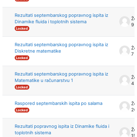
Rezultati septembarskog popravnog ispita iz
Že
Dinamike fluida i toplotnih sistema
9 
Locked
Rezultati septembarskog popravnog ispita iz
Že
Diskretne matematike
7 
Locked
Rezultati septembarskog popravnog ispita iz
Že
Matematike u računarstvu 1
4 
Locked
Raspored septembarskih ispita po salama
Že
26
Locked
Rezultati popravnog ispita iz Dinamike fluida i
Že
toplotnih sistema
15