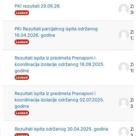
PKI rezultati 29.06.26.
Zi
30
Locked
PKI Rezultati parcijalnog ispita održanog
Zi
16.04.2026. godine
17
Locked
Rezultati ispita iz predmeta Prenaponi i
koordinacija izolacije održanog 18.09.2025.
Zi
godine
19
Locked
Rezultati ispita iz predmeta Prenaponi i
koordinacija izolacije održanog 02.07.2025.
Zi
godine
3 
Locked
Rezultati ispita održanog 30.04.2025. godine
Zi
3 
Locked