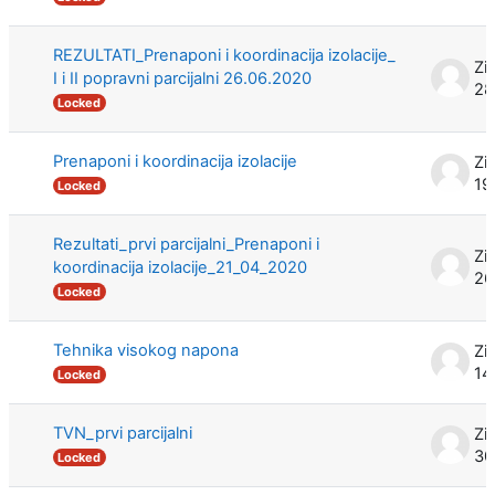
REZULTATI_Prenaponi i koordinacija izolacije_
Zi
I i II popravni parcijalni 26.06.2020
28
Locked
Prenaponi i koordinacija izolacije
Zi
19
Locked
Rezultati_prvi parcijalni_Prenaponi i
Zi
koordinacija izolacije_21_04_2020
26
Locked
Tehnika visokog napona
Zi
14
Locked
TVN_prvi parcijalni
Zi
30
Locked