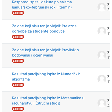
Raspored ispita i dežura po salama
Že
(januarsko-februarski rok, I termin)
25
Locked
Za one koji nisu ranije vidjeli: Prelazne
Že
odredbe za studente ponovce
11
Locked
Za one koji nisu ranije vidjeli: Pravilnik o
Že
bodovanju i ocjenjivanju
11
Locked
Rezultati parcijalnog ispita iz Numeričkih
Že
algoritama
11
Locked
Rezultati parcijalnog ispita iz Matematike u
Že
računarstvu I (Stručni studij)
4 
Locked