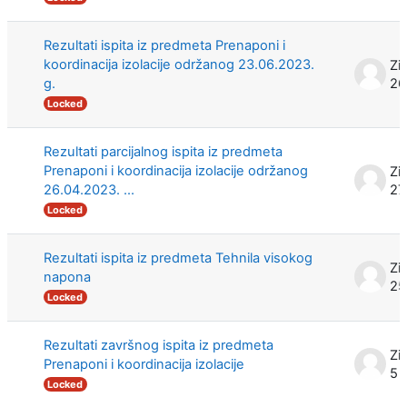
Rezultati ispita iz predmeta Prenaponi i
koordinacija izolacije održanog 23.06.2023.
Zi
g.
26
Locked
Rezultati parcijalnog ispita iz predmeta
Prenaponi i koordinacija izolacije održanog
Zi
26.04.2023. ...
27
Locked
Rezultati ispita iz predmeta Tehnila visokog
Zi
napona
25
Locked
Rezultati završnog ispita iz predmeta
Zi
Prenaponi i koordinacija izolacije
5 
Locked