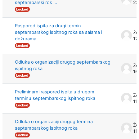
septembarski rok ...
23
Locked
Raspored ispita za drugi termin
septembarskog ispitnog roka sa salama i
Že
dežurama
17
Locked
Odluka o organizaciji drugog septembarskog
Že
ispitnog roka
16
Locked
Preliminarni raspored ispita u drugom
Že
terminu septembarskog ispitnog roka
11
Locked
Odluka o organizaciji drugog termina
Že
septembarskog ispitnog roka
11
Locked