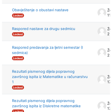
Obavještenje o obustavi nastave
Že
11
Locked
Raspored nastave za drugu sedmicu
Že
2 
Locked
Raspored predavanja za ljetni semestar (I
Že
sedmica)
23
Locked
Rezultati pismenog dijela popravnog
završnog ispita iz Matematike u računarstvu
Že
1
17
Locked
Rezultati pismenog dijela popravnog
Že
završnog ispita iz Diskretne matematike
17
Locked