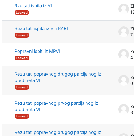
Rzultati ispita iz VI
Zi
19
Locked
Rezultati ispita iz VI i RABI
Zi
7 
Locked
Popravni ispiti iz MPVI
Zi
4 
Locked
Rezultati popravnog drugog parcijalnog iz
Zi
predmeta VI
6 
Locked
Rezultati popravnog prvog parcijalnog iz
Zi
predmeta VI
6 
Locked
Rezultati popravnog drugog parcijalnog iz
Zi