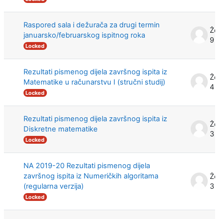
Raspored sala i dežurača za drugi termin
Že
januarsko/februarskog ispitnog roka
9 
Locked
Rezultati pismenog dijela završnog ispita iz
Že
Matematike u računarstvu I (stručni studij)
4 
Locked
Rezultati pismenog dijela završnog ispita iz
Že
Diskretne matematike
3 
Locked
NA 2019-20 Rezultati pismenog dijela
završnog ispita iz Numeričkih algoritama
Že
(regularna verzija)
3 
Locked