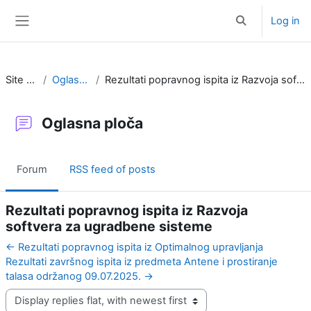
Skip to main content
Log in
Toggle search i
Side panel
Site pages
Oglasna ploča
Rezultati popravnog ispita iz Razvoja softvera za ugradbene sisteme
Oglasna ploča
Forum
RSS feed of posts
Rezultati popravnog ispita iz Razvoja
softvera za ugradbene sisteme
← Rezultati popravnog ispita iz Optimalnog upravljanja
Rezultati završnog ispita iz predmeta Antene i prostiranje
talasa održanog 09.07.2025. →
Display mode