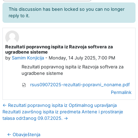
This discussion has been locked so you can no longer
reply to it.
Rezultati popravnog ispita iz Razvoja softvera za
Number of replies: 0
ugradbene sisteme
by
Samim Konjicija
-
Monday, 14 July 2025, 7:00 PM
Rezultati popravnog ispita iz Razvoja softvera za
ugradbene sisteme
rsus09072025-rezultati-popravni_noname.pdf
Permalink
← Rezultati popravnog ispita iz Optimalnog upravljanja
Rezultati završnog ispita iz predmeta Antene i prostiranje
talasa održanog 09.07.2025. →
← Obavještenja