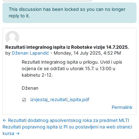
This discussion has been locked so you can no longer
reply to it.
Rezultati integralnog ispita iz Robotske vizije 14.7.2025.
Number of replies: 0
by
Dženan Lapandić
-
Monday, 14 July 2025, 4:52 PM
Rezultati integralnog ispita u prilogu. Uvid i upis
ocjena će se održati u utorak 15.7. u 13:00 u
kabinetu 2-12.
Dženan
izvjestaj_rezultati_ispita.pdf
Permalink
← Rezultati dodatnog apsolventskog roka za predmet MLTI
Rezultati popravnog ispita iz PI su postavljeni na web stranici
kursa →