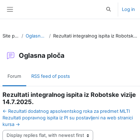
Skip to main content
Log in
Toggle search i
Side panel
Site pages
Oglasna ploča
Rezultati integralnog ispita iz Robotske vizije 14.7.2025.
Oglasna ploča
Forum
RSS feed of posts
Rezultati integralnog ispita iz Robotske vizije
14.7.2025.
← Rezultati dodatnog apsolventskog roka za predmet MLTI
Rezultati popravnog ispita iz PI su postavljeni na web stranici
kursa →
Display mode