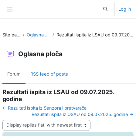
Skip to main content
Log in
Toggle search i
Side panel
Site pages
Oglasna ploča
Rezultati ispita iz LSAU od 09.07.2025. godine
Oglasna ploča
Forum
RSS feed of posts
Rezultati ispita iz LSAU od 09.07.2025.
godine
← Rezultati ispita iz Senzora i pretvarača
Rezultati ispita iz OSAU od 09.07.2025. godine →
Display mode