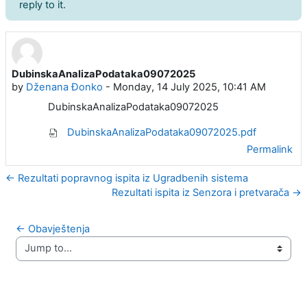
reply to it.
DubinskaAnalizaPodataka09072025
Number of replies: 0
by
Dženana Đonko
-
Monday, 14 July 2025, 10:41 AM
DubinskaAnalizaPodataka09072025
DubinskaAnalizaPodataka09072025.pdf
Permalink
← Rezultati popravnog ispita iz Ugradbenih sistema
Rezultati ispita iz Senzora i pretvarača →
← Obavještenja
Jump to...