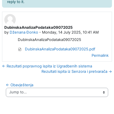
reply to it.
DubinskaAnalizaPodataka09072025
Number of replies: 0
by
Dženana Đonko
-
Monday, 14 July 2025, 10:41 AM
DubinskaAnalizaPodataka09072025
DubinskaAnalizaPodataka09072025.pdf
Permalink
← Rezultati popravnog ispita iz Ugradbenih sistema
Rezultati ispita iz Senzora i pretvarača →
← Obavještenja
Jump to...