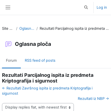
Skip to main content
Log in
Toggle search i
Side panel
Site pages
Oglasna ploča
Rezultati Parcijalnog ispita iz predmeta Kriptografija i sigurnost
Oglasna ploča
Forum
RSS feed of posts
Rezultati Parcijalnog ispita iz predmeta
Kriptografija i sigurnost
← Rezultati Završnog ispita iz predmeta Kriptografija i
sigurnost
Rezultati iz NBP →
Display mode