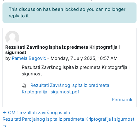
This discussion has been locked so you can no longer
reply to it.
Rezultati Završnog ispita iz predmeta Kriptografija i
Number of replies: 0
sigurnost
by
Pamela Begović
-
Monday, 7 July 2025, 10:57 AM
Rezultati Završnog ispita iz predmeta Kriptografija i
sigurnost
Rezultati Završnog ispita iz predmeta
Kriptografija i sigurnost.pdf
Permalink
← OMT rezultati završnog ispita
Rezultati Parcijalnog ispita iz predmeta Kriptografija i sigurnost
→