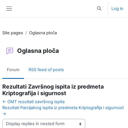
Skip to main content
Log in
Toggle search i
Side panel
Site pages
Oglasna ploča
Oglasna ploča
Forum
RSS feed of posts
Rezultati Završnog ispita iz predmeta
Kriptografija i sigurnost
← OMT rezultati završnog ispita
Rezultati Parcijalnog ispita iz predmeta Kriptografija i sigurnost
→
Display mode