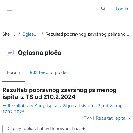
Skip to main content
Log in
Toggle search i
Side panel
Site pages
Oglasna ploča
Rezultati popravnog završnog psimenog ispita iz TS od 210.2.2024
Oglasna ploča
Forum
RSS feed of posts
Rezultati popravnog završnog psimenog
ispita iz TS od 210.2.2024
← Rezultati završnog ispita iz Signala i sistema 2, održanog
17.02.2025.
TVNI_Rezultati ispita →
Display mode