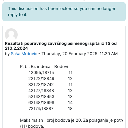
This discussion has been locked so you can no longer
reply to it.
Rezultati popravnog završnog psimenog ispita iz TS od
Number of replies: 0
210.2.2024
by
Saša Mrdović
-
Thursday, 20 February 2025, 11:30 AM
R. br.
Br. indexa
Bodovi
1
2095/18715
11
2
2122/18849
12
3
2123/18742
11
4
2127/18848
12
5
2143/18453
13
6
2148/18698
14
7
2174/18887
18
Maksimalan broj bodova je 20. Za polaganje je potre
(11) bodova.