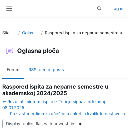
Skip to main content
Log in
Toggle search i
Side panel
Site pages
Oglasna ploča
Raspored ispita za neparne semestre u akademskoj 2024/2025
Oglasna ploča
Forum
RSS feed of posts
Raspored ispita za neparne semestre u
akademskoj 2024/2025
← Rezultati midterm ispita iz Teorije signala odrzanog
08.01.2025.
Poziv studentima za učešće u anketi o kvalitetu nastave →
Display mode