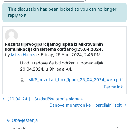
This discussion has been locked so you can no longer
reply to it.
Rezultati prvog parcijalnog ispita iz Mikrovalnih
Number of replies: 0
komunikacijskih sistema održanog 25.04.2024.
by
Mirza Hamza
-
Friday, 26 April 2024, 2:46 PM
Uvid u radove će biti održan u ponedjeljak
29.04.2024. u 9h, sala A4.
MKS_rezultati_1rok_1parc_25_04_2024_web.pdf
Permalink
← [20.04.'24.] - Statistička teorija signala
Osnove mehatronike - parcijalni ispit →
← Obavještenja