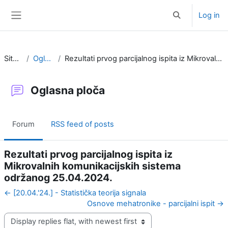
Skip to main content
Log in
Toggle search i
Side panel
Site pages
Oglasna ploča
Rezultati prvog parcijalnog ispita iz Mikrovalnih komunikacijskih sistema održanog 25.04.2024.
Oglasna ploča
Forum
RSS feed of posts
Rezultati prvog parcijalnog ispita iz
Mikrovalnih komunikacijskih sistema
održanog 25.04.2024.
← [20.04.'24.] - Statistička teorija signala
Osnove mehatronike - parcijalni ispit →
Display mode