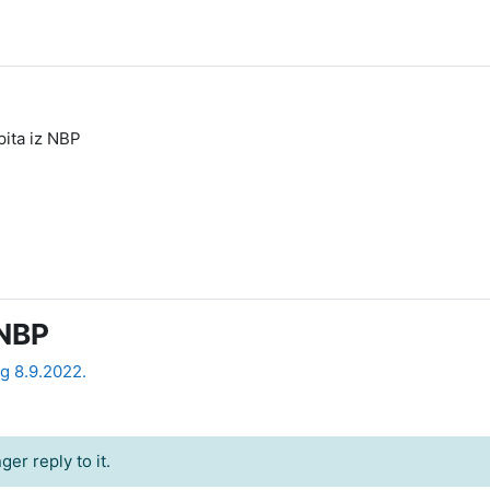
pita iz NBP
 NBP
g 8.9.2022.
er reply to it.