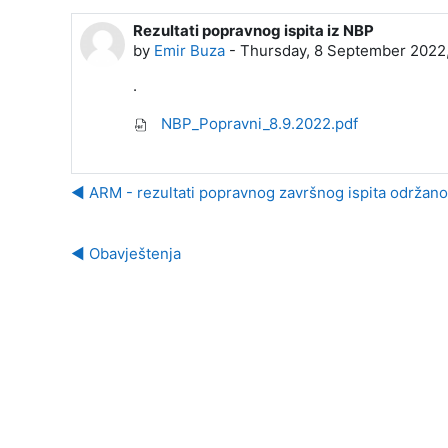
Rezultati popravnog ispita iz NBP
Number of replies: 0
by
Emir Buza
-
Thursday, 8 September 2022
.
NBP_Popravni_8.9.2022.pdf
◀︎ ARM - rezultati popravnog završnog ispita održano
◀︎ Obavještenja