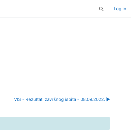
Log in
Toggle search i
VIS - Rezultati završnog ispita - 08.09.2022. ▶︎