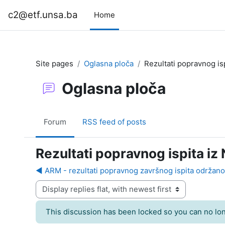
Skip to main content
c2@etf.unsa.ba
Home
Site pages
Oglasna ploča
Rezultati popravnog is
Oglasna ploča
Forum
RSS feed of posts
Rezultati popravnog ispita iz
◀︎ ARM - rezultati popravnog završnog ispita održano
Display mode
This discussion has been locked so you can no long