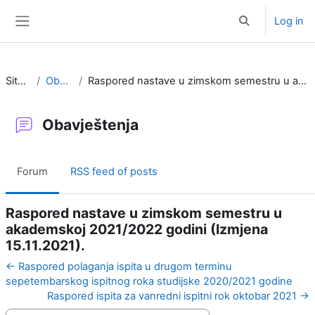
Skip to main content
Log in
Toggle search i
Side panel
Site pages
Obavještenja
Raspored nastave u zimskom semestru u akademskoj 2021/2022 godini (Izmjena 15.11.2021).
Obavještenja
Forum
RSS feed of posts
Raspored nastave u zimskom semestru u
akademskoj 2021/2022 godini (Izmjena
15.11.2021).
← Raspored polaganja ispita u drugom terminu
sepetembarskog ispitnog roka studijske 2020/2021 godine
Raspored ispita za vanredni ispitni rok oktobar 2021 →
Display mode