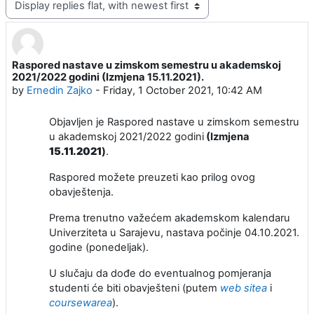
Raspored nastave u zimskom semestru u akademskoj
Number of replies: 0
2021/2022 godini (Izmjena 15.11.2021).
by
Ernedin Zajko
-
Friday, 1 October 2021, 10:42 AM
Objavljen je Raspored nastave u zimskom semestru
u akademskoj 2021/2022 godini
(Izmjena
15.11.2021
)
.
Raspored možete preuzeti kao prilog ovog
obavještenja.
Prema trenutno važećem akademskom kalendaru
Univerziteta u Sarajevu, nastava počinje 04.10.2021.
godine (ponedeljak).
U slučaju da dođe do eventualnog pomjeranja
studenti će biti obavješteni (putem
web sitea
i
coursewarea
).