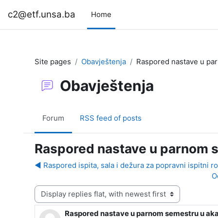
Skip to main content
c2@etf.unsa.ba
Home
Site pages
Obavještenja
Raspored nastave u pa
Obavještenja
Forum
RSS feed of posts
Raspored nastave u parnom 
◀︎ Raspored ispita, sala i dežura za popravni ispitni r
O
Display mode
Raspored nastave u parnom semestru u ak
Number of replies: 0