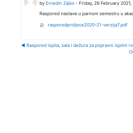
by
Ernedin Zajko
-
Friday, 26 February 2021,
Raspored nastave u parnom semestru u aka
rasporedproljece2020-21-verzija7.pdf
◀︎ Raspored ispita, sala i dežura za popravni ispitni r
O