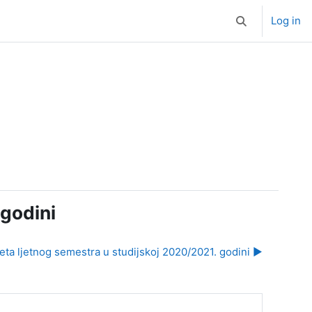
Log in
Toggle search i
godini
eta ljetnog semestra u studijskoj 2020/2021. godini ▶︎