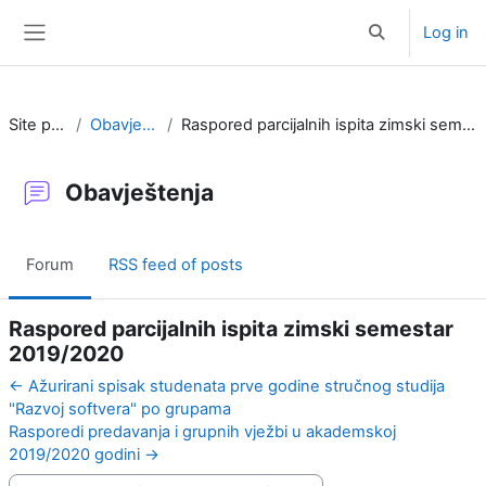
Skip to main content
Log in
Toggle search i
Side panel
Site pages
Obavještenja
Raspored parcijalnih ispita zimski semestar 2019/2020
Obavještenja
Forum
RSS feed of posts
Raspored parcijalnih ispita zimski semestar
2019/2020
← Ažurirani spisak studenata prve godine stručnog studija
"Razvoj softvera" po grupama
Rasporedi predavanja i grupnih vježbi u akademskoj
2019/2020 godini →
Display mode