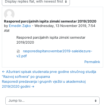
Raspored parcijalnih ispita zimski semestar 2019/2020
Number of replies: 0
by
Ernedin Zajko
-
Wednesday, 13 November 2019, 7:54
AM
Raspored parcijalnih ispita
zimski semestar
2019/2020
rasporedispitanovembar2019-saleidezure-
v2.pdf
Permalink
← Ažurirani spisak studenata prve godine stručnog studija
"Razvoj softvera" po grupama
Rasporedi predavanja i grupnih vježbi u akademskoj
2019/2020 godini →
Jump to...