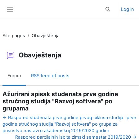
Skip to main content
Log in
Toggle search i
Side panel
Site pages
Obavještenja
Obavještenja
Forum
RSS feed of posts
Ažurirani spisak studenata prve godine
stručnog studija "Razvoj softvera" po
grupama
← Raspored studenata prve godine prvog ciklusa studija i prve
godine stručnog studija "Razvoj softvera" po grupa za
prisustvo nastavi u akademskoj 2019/2020 godini
Raspored parcijalnih ispita zimski semestar 2019/2020 →