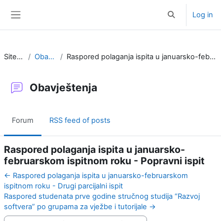
Skip to main content
Log in
Toggle search i
Side panel
Site pages
Obavještenja
Raspored polaganja ispita u januarsko-februarskom ispitnom roku - Popravni ispit
Obavještenja
Forum
RSS feed of posts
Raspored polaganja ispita u januarsko-
februarskom ispitnom roku - Popravni ispit
← Raspored polaganja ispita u januarsko-februarskom
ispitnom roku - Drugi parcijalni ispit
Raspored studenata prve godine stručnog studija “Razvoj
softvera” po grupama za vježbe i tutorijale →
Display mode