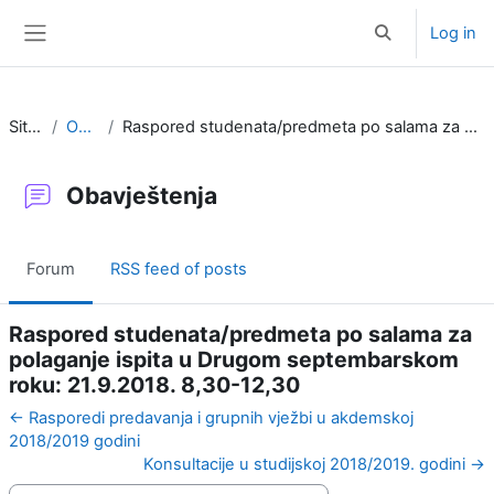
Skip to main content
Log in
Toggle search i
Side panel
Site pages
Obavještenja
Raspored studenata/predmeta po salama za polaganje ispita u Drugom septembarskom roku: 21.9.2018. 8,30-12,30
Obavještenja
Forum
RSS feed of posts
Raspored studenata/predmeta po salama za
polaganje ispita u Drugom septembarskom
roku: 21.9.2018. 8,30-12,30
← Rasporedi predavanja i grupnih vježbi u akdemskoj
2018/2019 godini
Konsultacije u studijskoj 2018/2019. godini →
Display mode