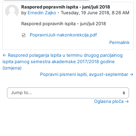
Raspored popravnih ispita - juni/juli 2018
Number of replies: 0
by
Ernedin Zajko
-
Tuesday, 19 June 2018, 8:26 AM
Raspored popravnih ispita - juni/juli 2018
PopravniJuli-nakonkorekcija.pdf
Permalink
← Raspored polaganja ispita u terminu drugog parcijalnog
ispita parnog semestra akademske 2017/2018 godine
(izmjena)
Popravni pismeni ispiti, avgust-septembar →
Jump to...
Oglasna ploča →