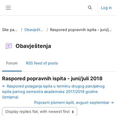
Skip to main content
Log in
Toggle search i
Side panel
Site pages
Obavještenja
Raspored popravnih ispita - juni/juli 2018
Obavještenja
Forum
RSS feed of posts
Raspored popravnih ispita - juni/juli 2018
← Raspored polaganja ispita u terminu drugog parcijalnog
ispita parnog semestra akademske 2017/2018 godine
(izmjena)
Popravni pismeni ispiti, avgust-septembar →
Display mode