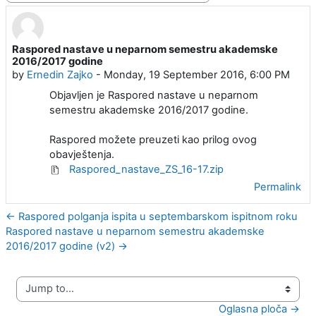
Raspored nastave u neparnom semestru akademske
Number of replies: 0
2016/2017 godine
by
Ernedin Zajko
-
Monday, 19 September 2016, 6:00 PM
Objavljen je Raspored nastave u neparnom
semestru akademske 2016/2017 godine.
Raspored možete preuzeti kao prilog ovog
obavještenja.
Raspored_nastave_ZS_16-17.zip
Permalink
← Raspored polganja ispita u septembarskom ispitnom roku
Raspored nastave u neparnom semestru akademske
2016/2017 godine (v2) →
Jump to...
Oglasna ploča →