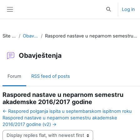
Skip to main content
Log in
Toggle search i
Side panel
Site pages
Obavještenja
Raspored nastave u neparnom semestru akademske 2016/2017 godine
Obavještenja
Forum
RSS feed of posts
Raspored nastave u neparnom semestru
akademske 2016/2017 godine
← Raspored polganja ispita u septembarskom ispitnom roku
Raspored nastave u neparnom semestru akademske
2016/2017 godine (v2) →
Display mode