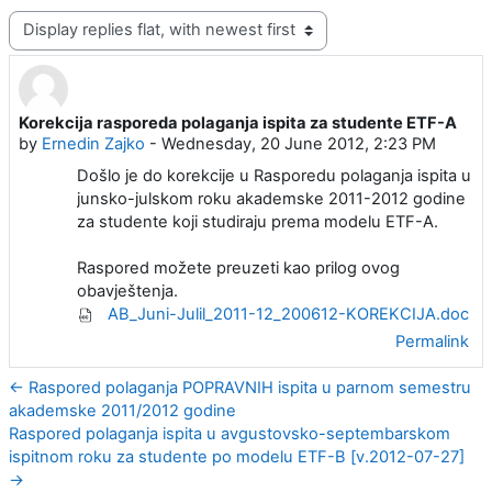
Display mode
Korekcija rasporeda polaganja ispita za studente ETF-A
Number of replies: 0
by
Ernedin Zajko
-
Wednesday, 20 June 2012, 2:23 PM
Došlo je do korekcije u Rasporedu polaganja ispita u
junsko-julskom roku akademske 2011-2012 godine
za studente koji studiraju prema modelu ETF-A.
Raspored možete preuzeti kao prilog ovog
obavještenja.
AB_Juni-Julil_2011-12_200612-KOREKCIJA.doc
Permalink
← Raspored polaganja POPRAVNIH ispita u parnom semestru
akademske 2011/2012 godine
Raspored polaganja ispita u avgustovsko-septembarskom
ispitnom roku za studente po modelu ETF-B [v.2012-07-27]
→