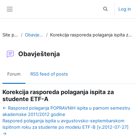
Skip to main content
Log in
Toggle search i
Side panel
Site pages
Obavještenja
Korekcija rasporeda polaganja ispita za studente ETF-A
Obavještenja
Forum
RSS feed of posts
Korekcija rasporeda polaganja ispita za
studente ETF-A
← Raspored polaganja POPRAVNIH ispita u parnom semestru
akademske 2011/2012 godine
Raspored polaganja ispita u avgustovsko-septembarskom
ispitnom roku za studente po modelu ETF-B [v.2012-07-27]
→