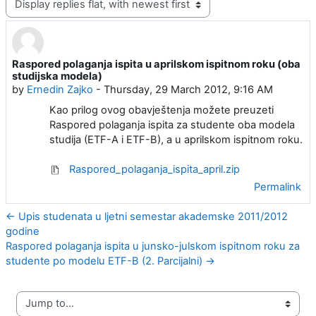
Raspored polaganja ispita u aprilskom ispitnom roku (oba
Number of replies: 0
studijska modela)
by
Ernedin Zajko
-
Thursday, 29 March 2012, 9:16 AM
Kao prilog ovog obavještenja možete preuzeti
Raspored polaganja ispita za studente oba modela
studija (ETF-A i ETF-B), a u aprilskom ispitnom roku.
Raspored_polaganja_ispita_april.zip
Permalink
← Upis studenata u ljetni semestar akademske 2011/2012
godine
Raspored polaganja ispita u junsko-julskom ispitnom roku za
studente po modelu ETF-B (2. Parcijalni) →
Jump to...