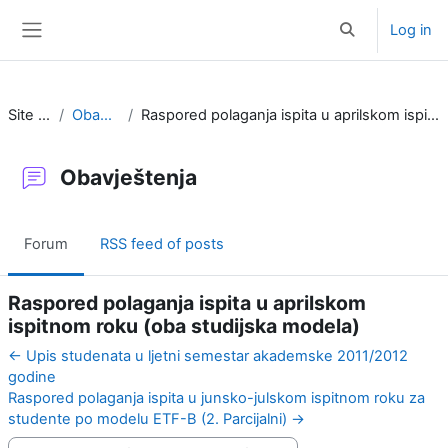
Skip to main content
Log in
Toggle search i
Side panel
Site pages
Obavještenja
Raspored polaganja ispita u aprilskom ispitnom roku (oba studijska modela)
Obavještenja
Forum
RSS feed of posts
Raspored polaganja ispita u aprilskom
ispitnom roku (oba studijska modela)
← Upis studenata u ljetni semestar akademske 2011/2012
godine
Raspored polaganja ispita u junsko-julskom ispitnom roku za
studente po modelu ETF-B (2. Parcijalni) →
Display mode