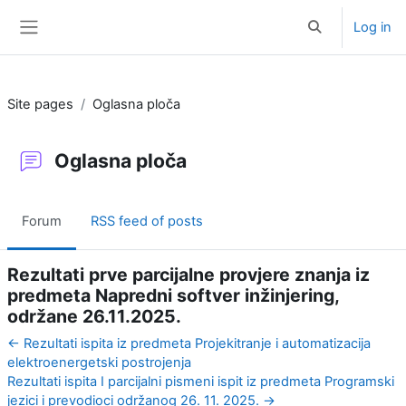
Skip to main content
Log in
Toggle search i
Side panel
Site pages
Oglasna ploča
Oglasna ploča
Forum
RSS feed of posts
Rezultati prve parcijalne provjere znanja iz
predmeta Napredni softver inžinjering,
održane 26.11.2025.
← Rezultati ispita iz predmeta Projekitranje i automatizacija
elektroenergetski postrojenja
Rezultati ispita I parcijalni pismeni ispit iz predmeta Programski
jezici i prevodioci održanog 26. 11. 2025. →