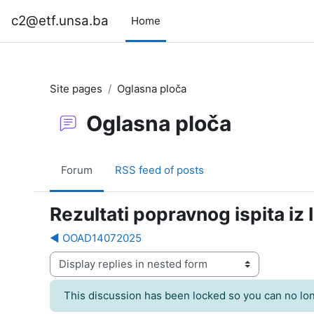
Skip to main content
c2@etf.unsa.ba
Home
Site pages
Oglasna ploča
Oglasna ploča
Forum
RSS feed of posts
Rezultati popravnog ispita iz
◀︎ OOAD14072025
Display mode
This discussion has been locked so you can no long