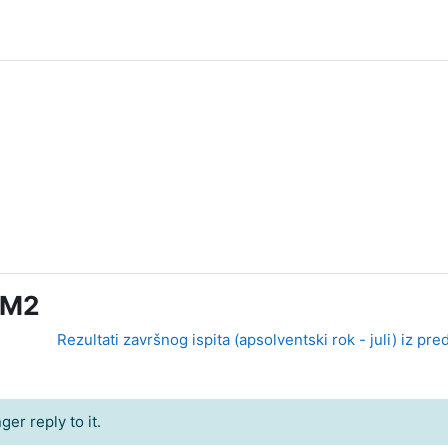
 IM2
Rezultati završnog ispita (apsolventski rok - juli) iz 
er reply to it.