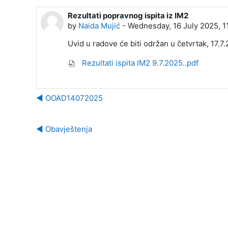
Rezultati popravnog ispita iz IM2
Number of replies: 0
by
Naida Mujić
-
Wednesday, 16 July 2025, 1
Uvid u radove će biti održan u četvrtak, 17.7.2
Rezultati ispita IM2 9.7.2025..pdf
◀︎ OOAD14072025
◀︎ Obavještenja