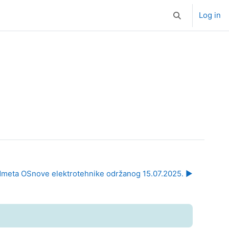
Log in
Toggle search i
predmeta OSnove elektrotehnike održanog 15.07.2025. ▶︎