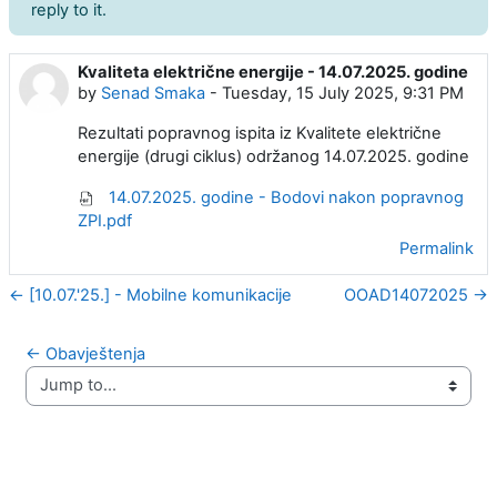
reply to it.
Kvaliteta električne energije - 14.07.2025. godine
Number of replies: 0
by
Senad Smaka
-
Tuesday, 15 July 2025, 9:31 PM
Rezultati popravnog ispita iz Kvalitete električne
energije (drugi ciklus) održanog 14.07.2025. godine
14.07.2025. godine - Bodovi nakon popravnog
ZPI.pdf
Permalink
← [10.07.'25.] - Mobilne komunikacije
OOAD14072025 →
← Obavještenja
Jump to...