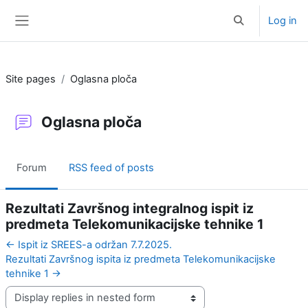
Skip to main content
Log in
Toggle search i
Side panel
Site pages
Oglasna ploča
Oglasna ploča
Forum
RSS feed of posts
Rezultati Završnog integralnog ispit iz
predmeta Telekomunikacijske tehnike 1
← Ispit iz SREES-a održan 7.7.2025.
Rezultati Završnog ispita iz predmeta Telekomunikacijske
tehnike 1 →
Display mode