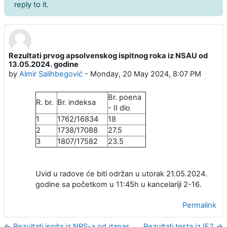
reply to it.
Rezultati prvog apsolvenskog ispitnog roka iz NSAU od
Number of replies: 0
13.05.2024. godine
by
Almir Salihbegović
-
Monday, 20 May 2024, 8:07 PM
Br. poena
R. br.
Br. indeksa
- II dio
1
1762/16834
18
2
1738/17088
27.5
3
1807/17582
23.5
Uvid u radove će biti održan u utorak 21.05.2024.
godine sa početkom u 11:45h u kancelariji 2-16.
Permalink
← Rezultati ispita iz NRS-a od danas
Rezultati testa iz IF2 →