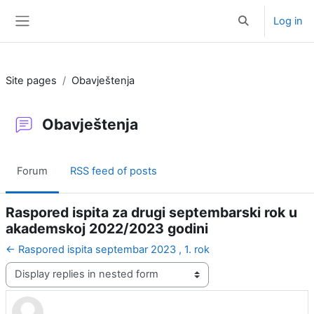
Skip to main content
Log in
Toggle search i
Side panel
Site pages
Obavještenja
Obavještenja
Forum
RSS feed of posts
Raspored ispita za drugi septembarski rok u
akademskoj 2022/2023 godini
← Raspored ispita septembar 2023 , 1. rok
Display mode