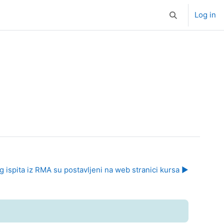
Log in
Toggle search i
g ispita iz RMA su postavljeni na web stranici kursa ▶︎