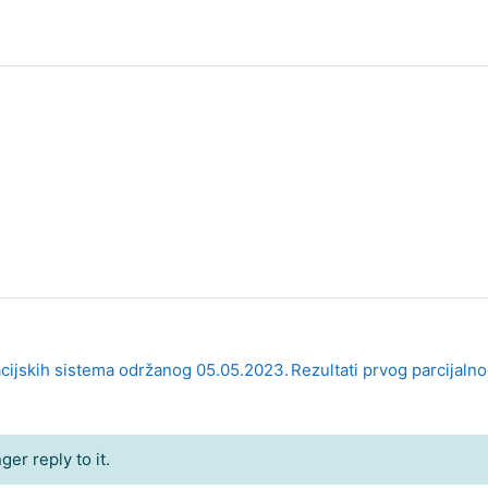
kacijskih sistema održanog 05.05.2023.
Rezultati prvog parcijalno
er reply to it.