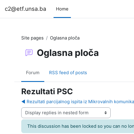
Skip to main content
c2@etf.unsa.ba
Home
Site pages
Oglasna ploča
Oglasna ploča
Forum
RSS feed of posts
Rezultati PSC
◀︎ Rezultati parcijalnog ispita iz Mikrovalnih komuni
Display mode
This discussion has been locked so you can no long