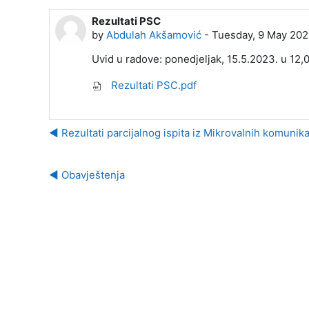
Rezultati PSC
Number of replies: 0
by
Abdulah Akšamović
-
Tuesday, 9 May 202
Uvid u radove: ponedjeljak, 15.5.2023. u 12,0
Rezultati PSC.pdf
◀︎ Rezultati parcijalnog ispita iz Mikrovalnih komuni
◀︎ Obavještenja