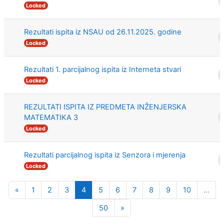
Locked
Rezultati ispita iz NSAU od 26.11.2025. godine
Locked
Rezultati 1. parcijalnog ispita iz Interneta stvari
Locked
REZULTATI ISPITA IZ PREDMETA INŽENJERSKA
MATEMATIKA 3
Locked
Rezultati parcijalnog ispita iz Senzora i mjerenja
Locked
Previous page
Page 1
Page 2
Page 3
Page 4
Page 5
Page 6
Page 7
Page 8
Page 9
Page 10
«
1
2
3
4
5
6
7
8
9
10
…
Page 50
Next page
50
»