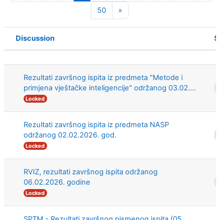
Page 50
Next page
50
»
Discussion
S
Status
List of discussions. Showing 100 of 
Rezultati završnog ispita iz predmeta "Metode i
primjena vještačke inteligencije" održanog 03.02....
Locked
Rezultati završnog ispita iz predmeta NASP
održanog 02.02.2026. god.
Locked
RVIZ, rezultati završnog ispita održanog
06.02.2026. godine
Locked
SPTM - Rezultati završnog pismenog ispita (05